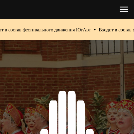
естивального движения ЮгАрт
Входит в состав фестивально