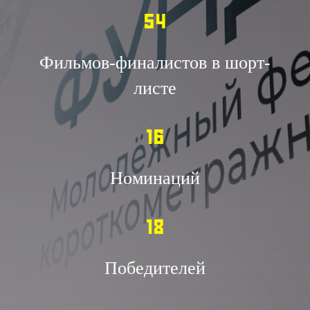
54
Фильмов-финалистов в шорт-
листе
16
Номинаций
18
Победителей